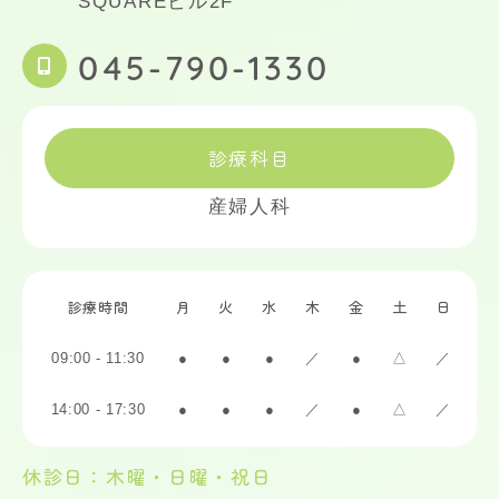
SQUAREビル2F
045-790-1330
診療科目
産婦人科
診療時間
月
火
水
木
金
土
日
09:00 - 11:30
●
●
●
／
●
△
／
14:00 - 17:30
●
●
●
／
●
△
／
休診日：木曜・日曜・祝日