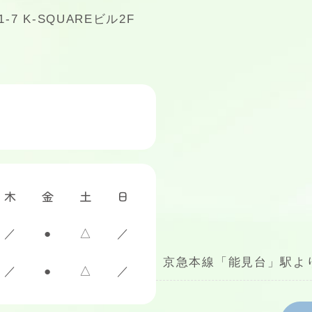
7 K-SQUAREビル2F
木
金
土
日
／
●
△
／
京急本線「能見台」駅よ
／
●
△
／