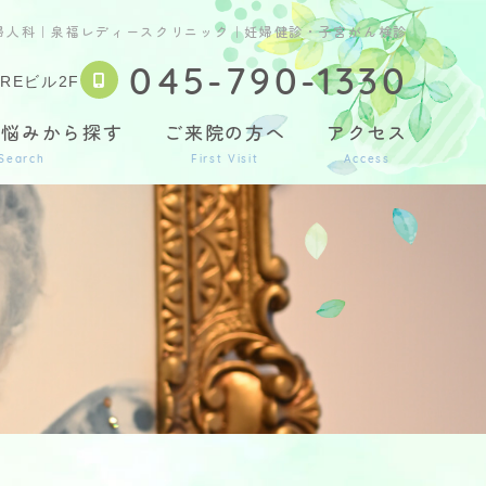
婦人科｜泉福レディースクリニック｜妊婦健診・子宮がん検診
045-790-1330
REビル2F
お悩みから探す
ご来院の方へ
アクセス
Search
First Visit
Access